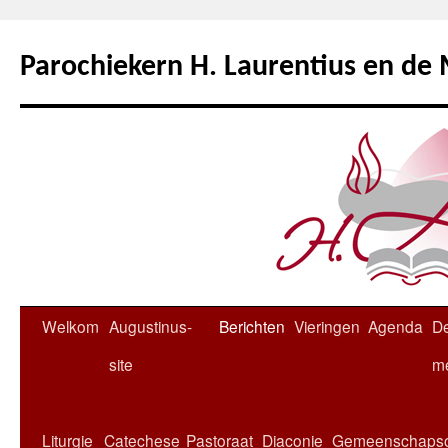
Ga
naar
Parochiekern H. Laurentius en de
de
inhoud
Welkom
Augustinus-
Berichten
Vieringen
Agenda
D
site
m
Liturgie
Catechese
Pastoraat
Diaconie
Gemeenschaps