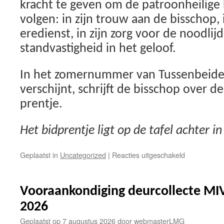
kracht te geven om de patroonheilige 
volgen: in zijn trouw aan de bisschop, i
eredienst, in zijn zorg voor de noodlij
standvastigheid in het geloof.
In het zomernummer van Tussenbeide, 
verschijnt, schrijft de bisschop over d
prentje.
Het bidprentje ligt op de tafel achter in
voor
Geplaatst in
Uncategorized
|
Reacties uitgeschakeld
Bisdomjubil
Gebedspren
uit
Vooraankondiging deurcollecte MI
1959
opnieuw
2026
uitgegeven
Geplaatst op
7 augustus 2026
door
webmasterLMG