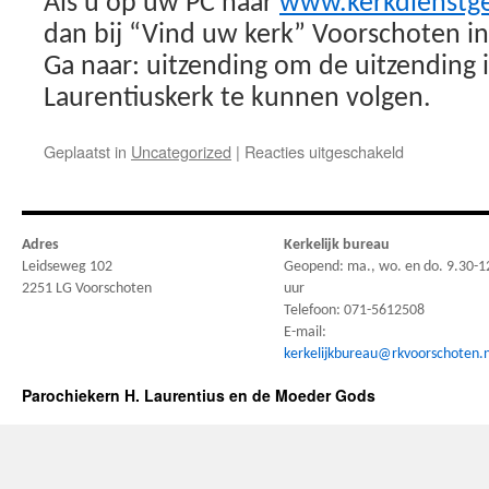
Als u op uw PC naar
www.kerkdienstge
dan bij “Vind uw kerk” Voorschoten in.
Ga naar: uitzending om de uitzending 
Laurentiuskerk te kunnen volgen.
voor
Geplaatst in
Uncategorized
|
Reacties uitgeschakeld
Livestream
nu
via
Kerkdienstge
Adres
Kerkelijk bureau
Leidseweg 102
Geopend: ma., wo. en do. 9.30-1
2251 LG Voorschoten
uur
Telefoon: 071-5612508
E-mail:
kerkelijkbureau@rkvoorschoten.n
Parochiekern H. Laurentius en de Moeder Gods