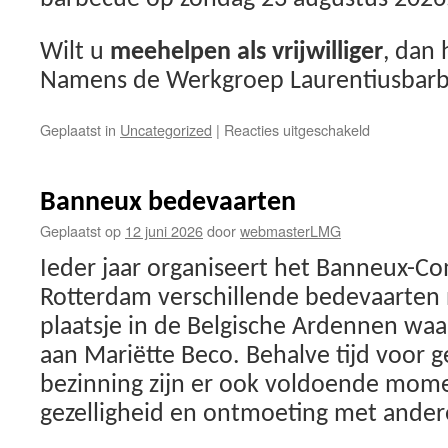
Wilt u
meehelpen als vrijwilliger
, dan 
Namens de Werkgroep Laurentiusbarbec
voor
Geplaatst in
Uncategorized
|
Reacties uitgeschakeld
Uitnodiging
Laurentius
barbecue
Banneux bedevaarten
zondag
23
Geplaatst op
12 juni 2026
door
webmasterLMG
augustus
Ieder jaar organiseert het Banneux-C
2026
Rotterdam verschillende bedevaarten
plaatsje in de Belgische Ardennen waa
aan Mariëtte Beco. Behalve tijd voor g
bezinning zijn er ook voldoende mom
gezelligheid en ontmoeting met ande