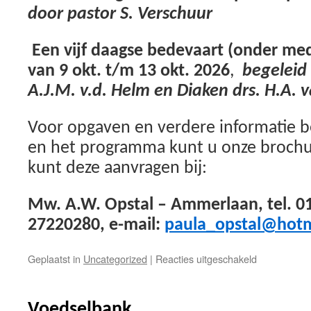
door pastor S. Verschuur
Een vijf daagse bedevaart (onder med
van 9 okt. t/m 13 okt. 2026
,
begeleid 
A.J.M. v.d. Helm en Diaken drs. H.A. 
Voor opgaven en verdere informatie b
en het programma kunt u onze brochu
kunt deze aanvragen bij:
Mw. A.W. Opstal – Ammerlaan, tel. 
27220280,
e-mail:
paula_opstal@hot
voor
Geplaatst in
Uncategorized
|
Reacties uitgeschakeld
Banneux
bedevaarte
Voedselbank