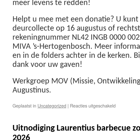
meer levens te redden!
Helpt u mee met een donatie? U kunt 
deurcollecte op 16 augustus of rechts
rekeningnummer NL42 INGB 0000 0029 5
MIVA ’s-Hertogenbosch. Meer informa
en in de folders achter in de kerken. Bi
dank voor uw gaven!
Werkgroep MOV (Missie, Ontwikkeling
Augustinus.
voor
Geplaatst in
Uncategorized
|
Reacties uitgeschakeld
Vooraankon
deurcollecte
MIVA
Uitnodiging Laurentius barbecue z
op
16
2026