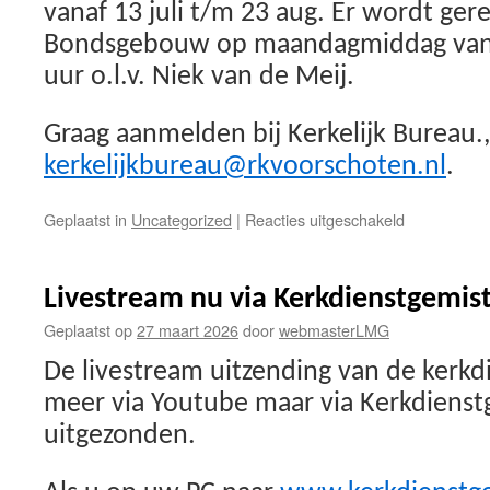
vanaf 13 juli t/m 23 aug. Er wordt ger
Bondsgebouw op maandagmiddag van 
uur o.l.v. Niek van de Meij.
Graag aanmelden bij Kerkelijk Bureau.,
kerkelijkbureau@rkvoorschoten.nl
.
voor
Geplaatst in
Uncategorized
|
Reacties uitgeschakeld
Oproep
Zomerkoor
in
Livestream nu via Kerkdienstgemist
onze
Parochieker
Geplaatst op
27 maart 2026
door
webmasterLMG
De livestream uitzending van de kerkdi
meer via Youtube maar via Kerkdienst
uitgezonden.