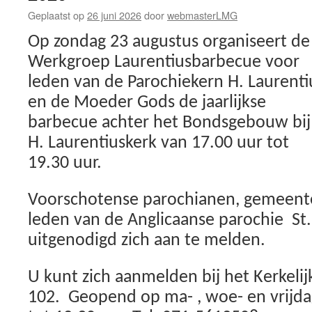
augustus
Geplaatst op
26 juni 2026
door
webmasterLMG
2026
Op zondag 23 augustus organiseert de
Werkgroep Laurentiusbarbecue voor
leden van de Parochiekern H. Laurenti
en de Moeder Gods de jaarlijkse
barbecue achter het Bondsgebouw bij
H. Laurentiuskerk van 17.00 uur tot
19.30 uur.
Voorschotense parochianen, gemeent
leden van de Anglicaanse parochie St
uitgenodigd zich aan te melden.
U kunt zich aanmelden bij het Kerkeli
102. Geopend op ma- , woe- en vrijd