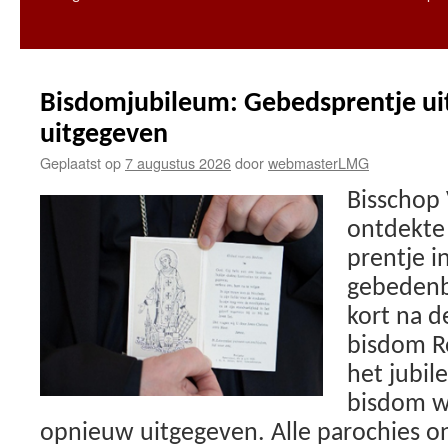
Bisdomjubileum: Gebedsprentje ui
uitgegeven
Geplaatst op
7 augustus 2026
door
webmasterLMG
Bisschop
ontdekte 
prentje i
gebedenb
kort na d
bisdom R
het jubil
bisdom w
opnieuw uitgegeven. Alle parochies 