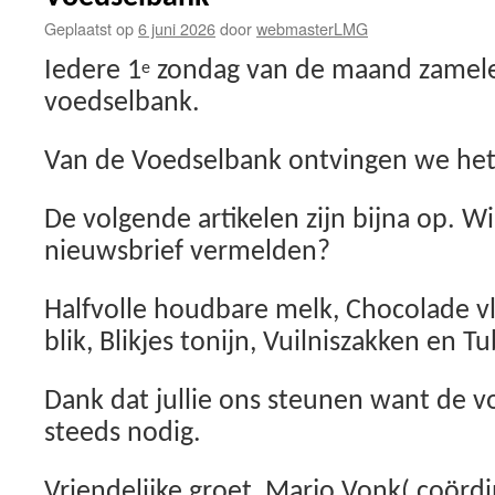
Geplaatst op
6 juni 2026
door
webmasterLMG
Iedere 1
zondag van de maand zamele
e
voedselbank.
Van de Voedselbank ontvingen we het
De volgende artikelen zijn bijna op. Wille
nieuwsbrief vermelden?
Halfvolle houdbare melk, Chocolade vl
blik, Blikjes tonijn, Vuilniszakken en 
Dank dat jullie ons steunen want de v
steeds nodig.
Vriendelijke groet, Marjo Vonk( coördi